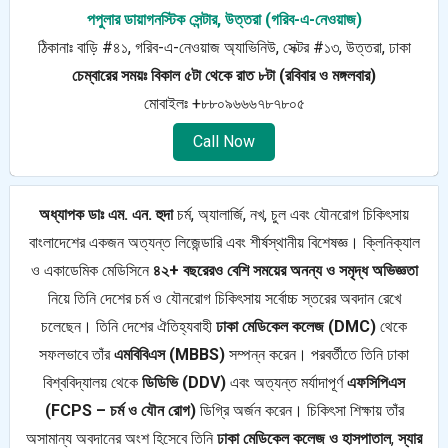
পপুলার ডায়াগনস্টিক সেন্টার, উত্তরা (গরিব-এ-নেওয়াজ)
ঠিকানাঃ বাড়ি #৪১, গরিব-এ-নেওয়াজ অ্যাভিনিউ, সেক্টর #১৩, উত্তরা, ঢাকা
চেম্বারের সময়ঃ বিকাল ৫টা থেকে রাত ৮টা (রবিবার ও মঙ্গলবার)
মোবাইলঃ +৮৮০৯৬৬৬৭৮৭৮০৫
Call Now
অধ্যাপক ডাঃ এম. এন. হুদা
চর্ম, অ্যালার্জি, নখ, চুল এবং যৌনরোগ চিকিৎসায়
বাংলাদেশের একজন অত্যন্ত লিজেন্ডারি এবং শীর্ষস্থানীয় বিশেষজ্ঞ। ক্লিনিক্যাল
ও একাডেমিক মেডিসিনে
৪২+ বছরেরও বেশি সময়ের অনন্য ও সমৃদ্ধ অভিজ্ঞতা
নিয়ে তিনি দেশের চর্ম ও যৌনরোগ চিকিৎসায় সর্বোচ্চ স্তরের অবদান রেখে
চলেছেন। তিনি দেশের ঐতিহ্যবাহী
ঢাকা মেডিকেল কলেজ (DMC)
থেকে
সফলভাবে তাঁর
এমবিবিএস (MBBS)
সম্পন্ন করেন। পরবর্তীতে তিনি ঢাকা
বিশ্ববিদ্যালয় থেকে
ডিডিভি (DDV)
এবং অত্যন্ত মর্যাদাপূর্ণ
এফসিপিএস
(FCPS – চর্ম ও যৌন রোগ)
ডিগ্রি অর্জন করেন। চিকিৎসা শিক্ষায় তাঁর
অসামান্য অবদানের অংশ হিসেবে তিনি
ঢাকা মেডিকেল কলেজ ও হাসপাতাল
,
স্যার