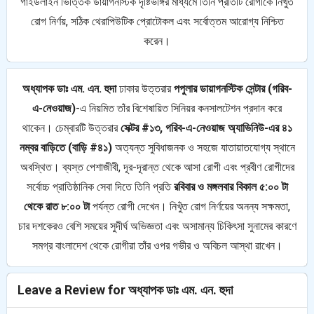
গাইডলাইন ভিত্তিক ডায়াগনস্টিক দৃষ্টিভঙ্গির মাধ্যমে তিনি প্রতিটি রোগীকে নিখুঁত
রোগ নির্ণয়, সঠিক থেরাপিউটিক প্রোটোকল এবং সর্বোত্তম আরোগ্য নিশ্চিত
করেন।
অধ্যাপক ডাঃ এম. এন. হুদা
ঢাকার উত্তরার
পপুলার ডায়াগনস্টিক সেন্টার (গরিব-
এ-নেওয়াজ)
-এ নিয়মিত তাঁর বিশেষায়িত সিনিয়র কনসালটেশন প্রদান করে
থাকেন। চেম্বারটি উত্তরার
সেক্টর #১৩, গরিব-এ-নেওয়াজ অ্যাভিনিউ-এর ৪১
নম্বর বাড়িতে (বাড়ি #৪১)
অত্যন্ত সুবিধাজনক ও সহজে যাতায়াতযোগ্য স্থানে
অবস্থিত। ব্যস্ত পেশাজীবী, দূর-দূরান্ত থেকে আসা রোগী এবং প্রবীণ রোগীদের
সর্বোচ্চ প্রাতিষ্ঠানিক সেবা দিতে তিনি প্রতি
রবিবার ও মঙ্গলবার বিকাল ৫:০০ টা
থেকে রাত ৮:০০ টা
পর্যন্ত রোগী দেখেন। নিখুঁত রোগ নির্ণয়ের অনন্য সক্ষমতা,
চার দশকেরও বেশি সময়ের সুদীর্ঘ অভিজ্ঞতা এবং অসামান্য চিকিৎসা সুনামের কারণে
সমগ্র বাংলাদেশ থেকে রোগীরা তাঁর ওপর গভীর ও অবিচল আস্থা রাখেন।
Leave a Review for অধ্যাপক ডাঃ এম. এন. হুদা