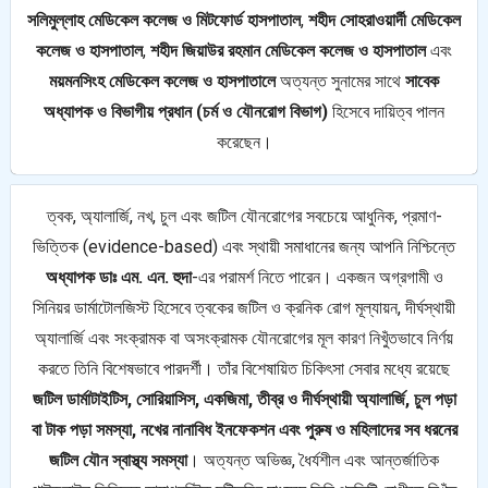
সলিমুল্লাহ মেডিকেল কলেজ ও মিটফোর্ড হাসপাতাল
,
শহীদ সোহরাওয়ার্দী মেডিকেল
কলেজ ও হাসপাতাল
,
শহীদ জিয়াউর রহমান মেডিকেল কলেজ ও হাসপাতাল
এবং
ময়মনসিংহ মেডিকেল কলেজ ও হাসপাতালে
অত্যন্ত সুনামের সাথে
সাবেক
অধ্যাপক ও বিভাগীয় প্রধান (চর্ম ও যৌনরোগ বিভাগ)
হিসেবে দায়িত্ব পালন
করেছেন।
ত্বক, অ্যালার্জি, নখ, চুল এবং জটিল যৌনরোগের সবচেয়ে আধুনিক, প্রমাণ-
ভিত্তিক (evidence-based) এবং স্থায়ী সমাধানের জন্য আপনি নিশ্চিন্তে
অধ্যাপক ডাঃ এম. এন. হুদা
-এর পরামর্শ নিতে পারেন। একজন অগ্রগামী ও
সিনিয়র ডার্মাটোলজিস্ট হিসেবে ত্বকের জটিল ও ক্রনিক রোগ মূল্যায়ন, দীর্ঘস্থায়ী
অ্যালার্জি এবং সংক্রামক বা অসংক্রামক যৌনরোগের মূল কারণ নিখুঁতভাবে নির্ণয়
করতে তিনি বিশেষভাবে পারদর্শী। তাঁর বিশেষায়িত চিকিৎসা সেবার মধ্যে রয়েছে
জটিল ডার্মাটাইটিস, সোরিয়াসিস, একজিমা, তীব্র ও দীর্ঘস্থায়ী অ্যালার্জি, চুল পড়া
বা টাক পড়া সমস্যা, নখের নানাবিধ ইনফেকশন এবং পুরুষ ও মহিলাদের সব ধরনের
জটিল যৌন স্বাস্থ্য সমস্যা
। অত্যন্ত অভিজ্ঞ, ধৈর্যশীল এবং আন্তর্জাতিক