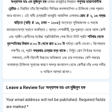
অধ্যাপক ডাঃ এম মুজিবুল হক
ঢাকার ধানমন্ডির বিখ্যাত
পপুলার ডায়াগনস্টিক
সেন্টার
-এ নিয়মিত তাঁর বিশেষায়িত সিনিয়র কনসালটেশন ও চিকিৎসা সেবা প্রদান
করে থাকেন। এই নামী চেম্বারটি ধানমন্ডি আবাসিক এলাকার
রোড # ২, ১৬ নম্বর
বাড়িতে (বাড়ি # ১৬, ঢাকা – ১২০৫)
অত্যন্ত সুবিধাজনক ও সহজে
যাতায়াতযোগ্য স্থানে অবস্থিত। ব্যস্ত পেশাজীবী, দূর-দূরান্ত থেকে আসা রোগী
এবং প্রবীণ রোগীদের সর্বোচ্চ প্রাতিষ্ঠানিক সেবা দিতে তিনি প্রতি
শনিবার থেকে
বৃহস্পতিবার বিকাল ৫:০০ টা থেকে রাত ৯:০০ টা
পর্যন্ত রোগী দেখেন। বিশেষভাব
লক্ষণীয় যে, প্রতি
শুক্রবার চেম্বার বন্ধ থাকে
। নিখুঁত রোগ নির্ণয়ের অনন্য
সক্ষমতা, দেশী-বিদেশী উচ্চতর অভিজ্ঞতা এবং চার দশকেরও বেশি সময়ের
অসামান্য চিকিৎসা সুনামের কারণে সমগ্র বাংলাদেশ থেকে রোগীরা তাঁর ওপর গভীর
ও অবিচল আস্থা রাখেন।
Leave a Review for অধ্যাপক ডাঃ এম মুজিবুল হক
Your email address will not be published.
Required fields
are marked
*