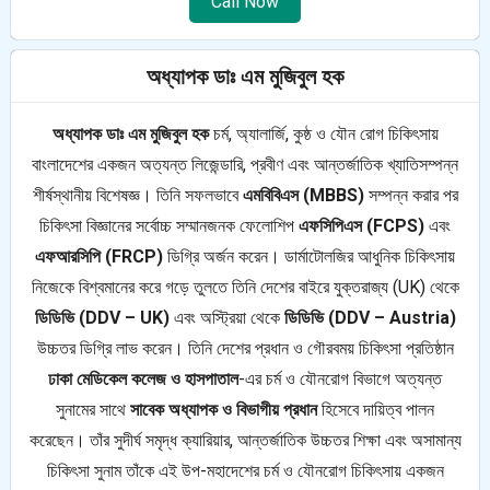
Call Now
অধ্যাপক ডাঃ এম মুজিবুল হক
অধ্যাপক ডাঃ এম মুজিবুল হক
চর্ম, অ্যালার্জি, কুষ্ঠ ও যৌন রোগ চিকিৎসায়
বাংলাদেশের একজন অত্যন্ত লিজেন্ডারি, প্রবীণ এবং আন্তর্জাতিক খ্যাতিসম্পন্ন
শীর্ষস্থানীয় বিশেষজ্ঞ। তিনি সফলভাবে
এমবিবিএস (MBBS)
সম্পন্ন করার পর
চিকিৎসা বিজ্ঞানের সর্বোচ্চ সম্মানজনক ফেলোশিপ
এফসিপিএস (FCPS)
এবং
এফআরসিপি (FRCP)
ডিগ্রি অর্জন করেন। ডার্মাটোলজির আধুনিক চিকিৎসায়
নিজেকে বিশ্বমানের করে গড়ে তুলতে তিনি দেশের বাইরে যুক্তরাজ্য (UK) থেকে
ডিডিভি (DDV – UK)
এবং অস্ট্রিয়া থেকে
ডিডিভি (DDV – Austria)
উচ্চতর ডিগ্রি লাভ করেন। তিনি দেশের প্রধান ও গৌরবময় চিকিৎসা প্রতিষ্ঠান
ঢাকা মেডিকেল কলেজ ও হাসপাতাল
-এর চর্ম ও যৌনরোগ বিভাগে অত্যন্ত
সুনামের সাথে
সাবেক অধ্যাপক ও বিভাগীয় প্রধান
হিসেবে দায়িত্ব পালন
করেছেন। তাঁর সুদীর্ঘ সমৃদ্ধ ক্যারিয়ার, আন্তর্জাতিক উচ্চতর শিক্ষা এবং অসামান্য
চিকিৎসা সুনাম তাঁকে এই উপ-মহাদেশের চর্ম ও যৌনরোগ চিকিৎসায় একজন