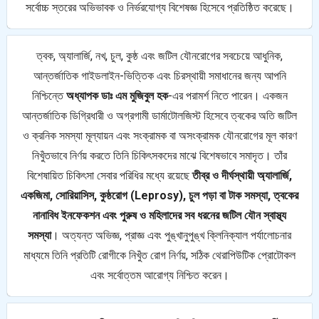
সর্বোচ্চ স্তরের অভিভাবক ও নির্ভরযোগ্য বিশেষজ্ঞ হিসেবে প্রতিষ্ঠিত করেছে।
ত্বক, অ্যালার্জি, নখ, চুল, কুষ্ঠ এবং জটিল যৌনরোগের সবচেয়ে আধুনিক,
আন্তর্জাতিক গাইডলাইন-ভিত্তিক এবং চিরস্থায়ী সমাধানের জন্য আপনি
নিশ্চিন্তে
অধ্যাপক ডাঃ এম মুজিবুল হক
-এর পরামর্শ নিতে পারেন। একজন
আন্তর্জাতিক ডিগ্রিধারী ও অগ্রগামী ডার্মাটোলজিস্ট হিসেবে ত্বকের অতি জটিল
ও ক্রনিক সমস্যা মূল্যায়ন এবং সংক্রামক বা অসংক্রামক যৌনরোগের মূল কারণ
নিখুঁতভাবে নির্ণয় করতে তিনি চিকিৎসকদের মাঝে বিশেষভাবে সমাদৃত। তাঁর
বিশেষায়িত চিকিৎসা সেবার পরিধির মধ্যে রয়েছে
তীব্র ও দীর্ঘস্থায়ী অ্যালার্জি,
একজিমা, সোরিয়াসিস, কুষ্ঠরোগ (Leprosy), চুল পড়া বা টাক সমস্যা, ত্বকের
নানাবিধ ইনফেকশন এবং পুরুষ ও মহিলাদের সব ধরনের জটিল যৌন স্বাস্থ্য
সমস্যা
। অত্যন্ত অভিজ্ঞ, প্রাজ্ঞ এবং পুঙ্খানুপুঙ্খ ক্লিনিক্যাল পর্যালোচনার
মাধ্যমে তিনি প্রতিটি রোগীকে নিখুঁত রোগ নির্ণয়, সঠিক থেরাপিউটিক প্রোটোকল
এবং সর্বোত্তম আরোগ্য নিশ্চিত করেন।